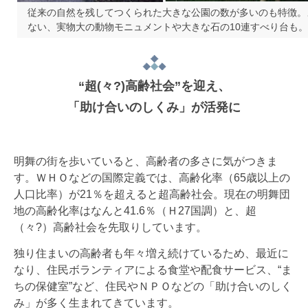
従来の自然を残してつくられた大きな公園の数が多いのも特徴。
ない、実物大の動物モニュメントや大きな石の10連すべり台も。
“超(々?)高齢社会”を迎え、
「助け合いのしくみ」が活発に
明舞の街を歩いていると、高齢者の多さに気がつきま
す。ＷＨＯなどの国際定義では、高齢化率（65歳以上の
人口比率）が21％を超えると超高齢社会。現在の明舞団
地の高齢化率はなんと41.6％（Ｈ27国調）と、超
（々?）高齢社会を先取りしています。
独り住まいの高齢者も年々増え続けているため、最近に
なり、住民ボランティアによる食堂や配食サービス、“ま
ちの保健室”など、住民やＮＰＯなどの「助け合いのしく
み」が多く生まれてきています。