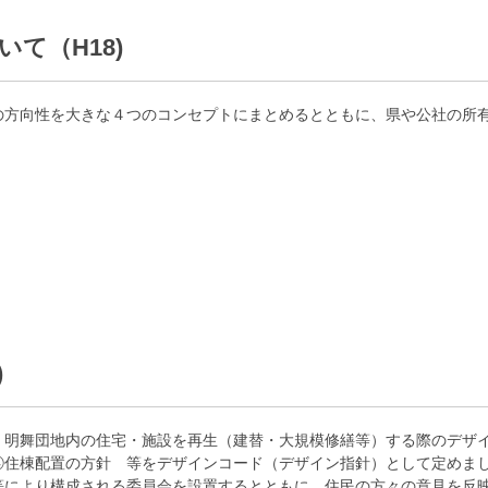
て（H18)
の方向性を大きな４つのコンセプトにまとめるとともに、県や公社の所
)
明舞団地内の住宅・施設を再生（建替・大規模修繕等）する際のデザ
④住棟配置の方針 等をデザインコード（デザイン指針）として定めま
により構成される委員会を設置するとともに、住民の方々の意見を反