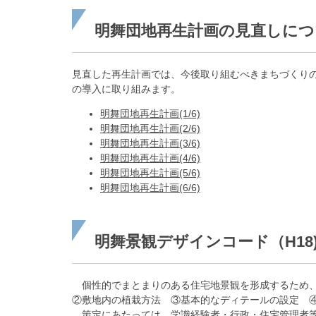
明舞団地再生計画の見直しについ
見直した再生計画では、今後取り組むべきまちづくり
の導入に取り組みます。
明舞団地再生計画(1/6)
明舞団地再生計画(2/6)
明舞団地再生計画(3/6)
明舞団地再生計画(4/6)
明舞団地再生計画(5/6)
明舞団地再生計画(6/6)
明舞景観デザインコード（H18
個性的でまとまりのある住宅地景観を形成するため、
②敷地内の植栽方法 ③基本的なディテールの設定 
策定にあたっては、学識経験者・行政・住宅管理者等