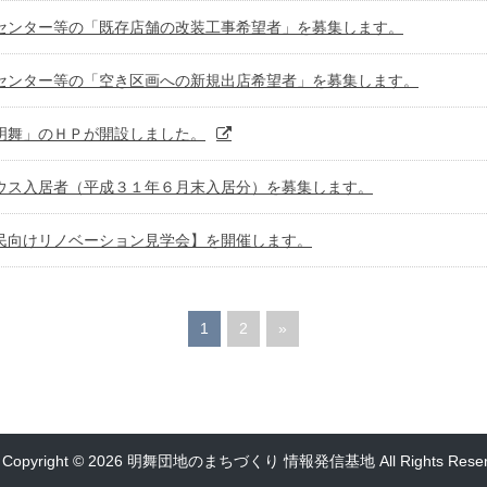
センター等の「既存店舗の改装工事希望者」を募集します。
センター等の「空き区画への新規出店希望者」を募集します。
明舞」のＨＰが開設しました。
ウス入居者（平成３１年６月末入居分）を募集します。
民向けリノベーション見学会】を開催します。
1
2
»
Copyright
© 2026 明舞団地のまちづくり 情報発信基地
All Rights Rese