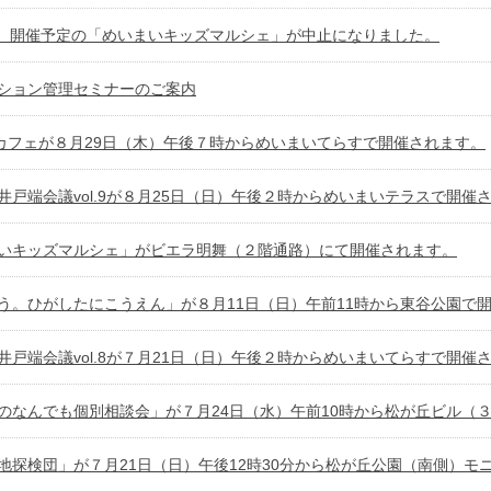
土）開催予定の「めいまいキッズマルシェ」が中止になりました。
ション管理セミナーのご案内
カフェが８月29日（木）午後７時からめいまいてらすで開催されます。
井戸端会議vol.9が８月25日（日）午後２時からめいまいテラスで開催
いキッズマルシェ」がビエラ明舞（２階通路）にて開催されます。
う。ひがしたにこうえん」が８月11日（日）午前11時から東谷公園で
井戸端会議vol.8が７月21日（日）午後２時からめいまいてらすで開催
のなんでも個別相談会」が７月24日（水）午前10時から松が丘ビル（
地探検団」が７月21日（日）午後12時30分から松が丘公園（南側）モ