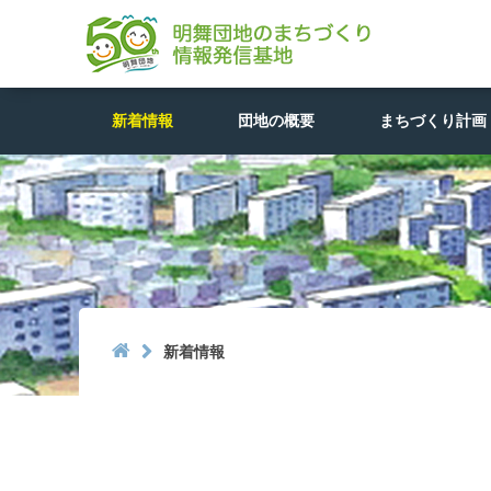
新着情報
団地の概要
まちづくり計画

新着情報